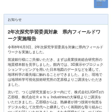
お知らせ
2年次探究学習委員対象 県内フィールドワ
ーク実施報告
令和8年6月3日、2年次探究学習委員を対象に県内フィールド
ワークを実施しました。
筑波銀行様にご共催いただき、まずは産業技術総合研究所の
地質標本館を見学しました。館内では、3D展示やプロジェク
ションマッピングを用いた日本地図のデータなどを通して、
地球科学の最先端に触れることができました。また、現地で
は地球科学可視化技術研究所の芝原様よりご講演をいただき
ました。
次いで、つくば研究支援センター内にて、株式会社LIGHTzの
乙部様、株式会社ＲｅＮｕ Industriesの大塚様よりご講演を
いただきました。乙部様からは、熟練者が持つ技術や知恵を
デジタル化して次世代へと継承していく画期的な取り組みに
ついてお話しいただきました。また大塚様からは、つくばか