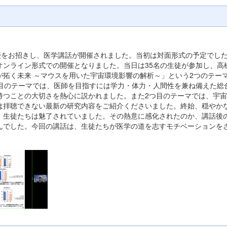
授をお招きし、医学講話が開催されました。当初は対面形式の予定でし
オンライン形式での開催となりました。当日は35名の生徒が参加し、高
拓く未来 ～マウスを用いた宇宙環境影響の解析～」という2つのテー
つ目のテーマでは、医師を目指すには学力・体力・人間性を兼ね備えた総
持つことの大切さを熱心に説かれました。また2つ目のテーマでは、宇
は拝聴できない最新の研究内容をご紹介くださいました。終始、穏やか
、生徒たちは魅了されていました。その熱意に感化されたのか、講話後
んでした。今回の講話は、生徒たちが医学の道を志すモチベーションを