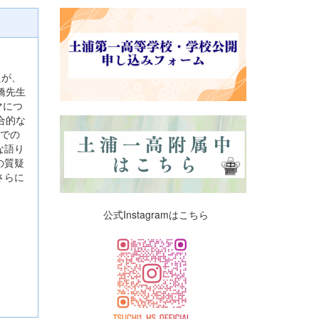
たが、
橋先生
マにつ
合的な
宙での
な語り
の質疑
さらに
公式Instagramはこちら