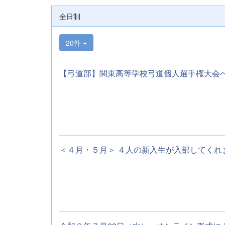
全日制
20件
【弓道部】関東高等学校弓道個人選手権大会への
＜４月・５月＞ ４人の新入生が入部してくれまし