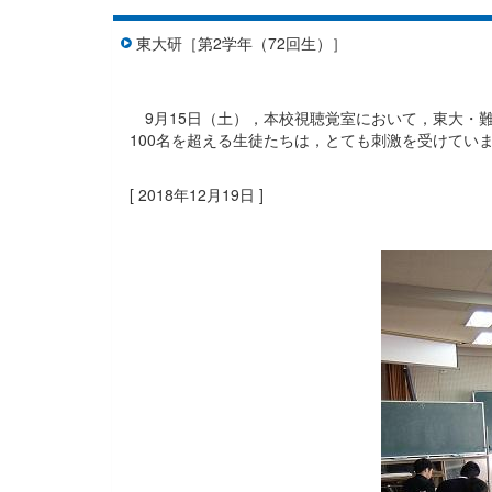
東大研［第2学年（72回生）］
東大研［第2学年（72回生）］
9月15日（土），本校視聴覚室において，東大・
100名を超える生徒たちは，とても刺激を受けてい
[ 2018年12月19日 ]