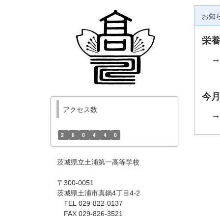
お知
栄
今
アクセス数
2
6
0
4
4
0
茨城県立土浦第一高等学校
〒300-0051
茨城県土浦市真鍋4丁目4-2
TEL 029-822-0137
FAX 029-826-3521