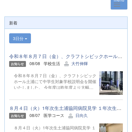
新着
3日分
令和８年８月７日（金）、クラフトシビックホール土浦にて中学生...
08/08
学校生活
大竹伸輝
お知らせ
令和８年８月７日（金）、クラフトシビック
ホール土浦にて中学生対象学校説明会を開催
いたしました。 今年度は昨年度より大幅増
の420名超の応募があり、午前・午後共に大
盛況でした。 学校説明会委員会による生徒
プレゼン、弦楽部の演奏、クイズ研究部のゲ
８月４日（火）1年次生土浦協同病院見学 １年次生徒27名参加しま...
ーム等々、盛りだくさんの内容で、ご来場い
08/07
医学コース
日向久
お知らせ
ただいた皆様からは大変ご好評をいただきま
した。 なお、今年度初の試みとして、９月
８月４日（火）1年次生土浦協同病院見学 １
12日（土）にも、学校公開と同時に学校説