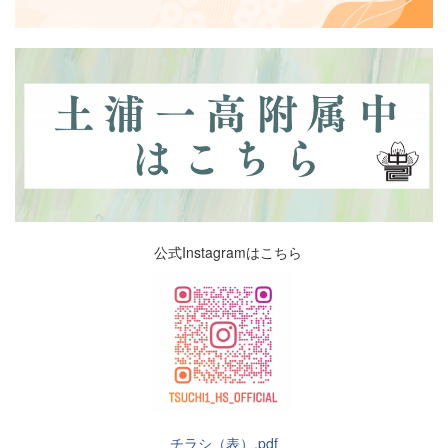
を込めて説明してくれたため、生徒たちは大
充実した研修内容でした...
変感動し、医師への夢を新たにしたようで
す。
公式Instagramはこちら
チラシ（表）.pdf